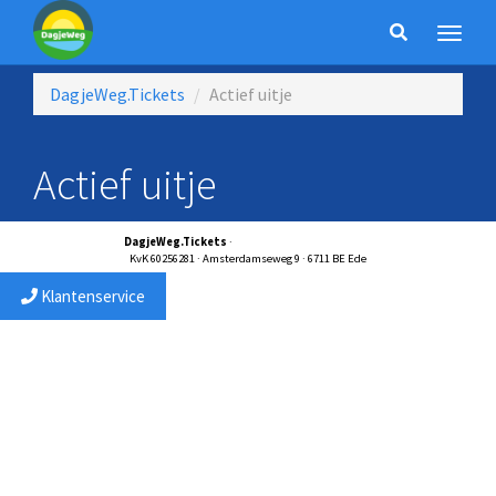
DagjeWeg.Tickets
Actief uitje
Actief uitje
DagjeWeg.Tickets
·
service@dagjewegtickets.nl
KvK 60256281 · Amsterdamseweg 9 · 6711 BE Ede
Klantenservice