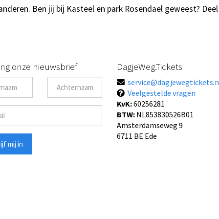
nderen. Ben jij bij Kasteel en park Rosendael geweest? Deel 
ng onze nieuwsbrief
DagjeWeg.Tickets
service@dagjewegtickets.n
Veelgestelde vragen
KvK:
60256281
BTW:
NL853830526B01
Amsterdamseweg 9
6711 BE Ede
jf mij in