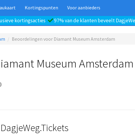
aukaart
Kortingspunten
Voor aanbieders
usieve kortingsacties
97% van de klanten beveelt DagjeWeg
am
Beoordelingen voor Diamant Museum Amsterdam
 Diamant Museum Amsterdam
)
 DagjeWeg.Tickets