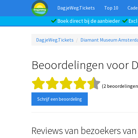
DagjeWeg.Tickets
Top 10
Cade
Boek direct bij de aanbieder
Excl
DagjeWeg.Tickets
Diamant Museum Amsterd
Beoordelingen voor
(2 beoordelingen
Schrijf een beoordeling
Reviews van bezoekers van