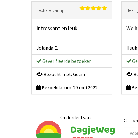
Leuke ervaring
Heel 
Intressant en leuk
We h
Jolanda E.
Huub 
Geverifieerde bezoeker
Gev
Bezocht met: Gezin
Be
Bezoekdatum: 29 mei 2022
Bez
Onderdeel van
Ontva
If
you