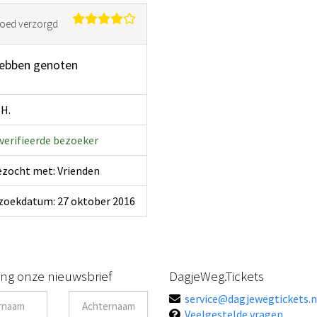
goed verzorgd
ebben genoten
H.
erifieerde bezoeker
zocht met: Vrienden
oekdatum: 27 oktober 2016
ng onze nieuwsbrief
DagjeWeg.Tickets
service@dagjewegtickets.n
Veelgestelde vragen