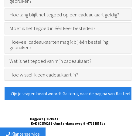
gebruiken?
Hoe lang blijft het tegoed op een cadeaukaart geldig?
Moet ik het tegoed in één keer besteden?
Hoeveel cadeaukaarten mag ik bij één bestelling
gebruiken?
Wat is het tegoed van mijn cadeaukaart?
Hoe wissel ik een cadeaukaart in?
Zijn je vragen beantwoord? Ga terug naar de pagina van Kasteel 
DagjeWeg.Tickets
·
service@dagjewegtickets.nl
KvK 60256281 · Amsterdamseweg 9 · 6711 BE Ede
Klantenservice